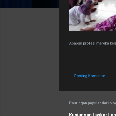
Apapun profesi mereka kel
Posting Komentar
K
o
m
e
Postingan populer dari blog
n
Kunjungan Laskar Lang