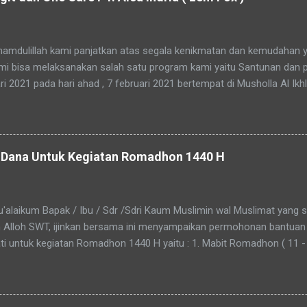
mdulillah kami panjatkan atas segala kenikmatan dan kemudahan y
mi bisa melaksanakan salah satu program kami yaitu Santunan dan p
ri 2021 pada hari ahad , 7 februari 2021 bertempat di Musholla Al Ikhlas
al karena Yayasan Al Ikhlas kedatangan tamu dari Laskar Langit dan O
ang ikut berbagi kebahagiaan kepada anak asuh yayasan Al Ikhlas be
 kami mengucapkan banyak terimakasih kepada semua Donatur Yayas
 Langit dan One Care atas donasinya semoga menjadi wasilah segala
Dana Untuk Kegiatan Romadhon 1440 H
bah Alloh SWT . Tak lupa terimakasih atas support konsumsinya untuk
kery ( Roti Holland ) dan Bakmi Djowo Khas Jogja Mas Thole / Mas Tr
erdonasi usahanya diberikan kelancaran....Aamiin Yaa Ro...
'alaikum Bapak / Ibu / Sdr /Sdri Kaum Muslimin wal Muslimat yang
n Alloh SWT, ijinkan bersama ini menyampaikan permohonan bantuan
 untuk kegiatan Romadhon 1440 H yaitu : 1. Mabit Romadhon ( 11 - 1
erjamaah , Tadarus , Qiyamulail , Muhasabah , Sahur Bersama , Shola
m , Piatu dan Dhu'afa asuhan Yayasan Al Ikhlas. 2. Buka Puasa Bersa
h agama, Santunan , Pemberian Parsel , Perlengkapan Sekolah, Hadia