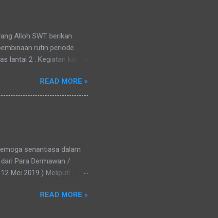
ang Alloh SWT berikan
embinaan rutin periode
 lantai 2 . Kegiatan kali ini
ne Care PT. Aica Indria (
READ MORE »
rupa santunan dan nasi box.
an Al Ikhlas serta tamu
 apa yang menjadi hajat
 One Care ( Nasi box )
y ( Mie Jogja ) semoga
 semoga senantiasa dalam
 dari Para Dermawan /
2 Mei 2019 ) Meliputi :
t subuh , Tausiah Diikuti
READ MORE »
ma ( 19 Mei 2019 ) Meliputi
h anak berprestasi , buka